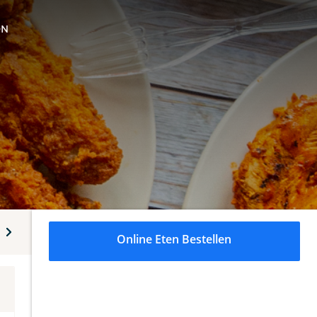
ON
 menu's
Chicken Wrap
Buckets
Gefrituurde kip
Online Eten Bestellen