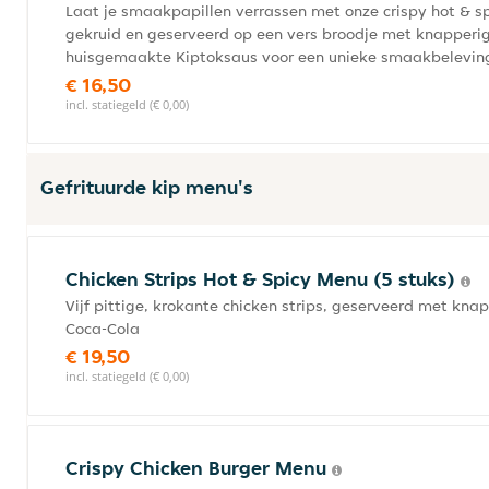
Laat je smaakpapillen verrassen met onze crispy hot & sp
gekruid en geserveerd op een vers broodje met knapperige 
huisgemaakte Kiptoksaus voor een unieke smaakbeleving.
€ 16,50
incl. statiegeld (€ 0,00)
Gefrituurde kip menu's
Chicken Strips Hot & Spicy Menu (5 stuks)
Vijf pittige, krokante chicken strips, geserveerd met kna
Coca-Cola
€ 19,50
incl. statiegeld (€ 0,00)
Crispy Chicken Burger Menu