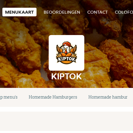
MENUKAART
BEOORDELINGEN
CONTACT
COLOF
KIPTOK
ip menu's
Homemade Hamburgers
Homemade hamburger